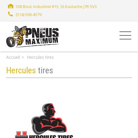
500 Boul. Industriel #15, St-Eustache J7R 5V3
(514) 506-4579
Accueil
Hercules tires
Hercules
tires